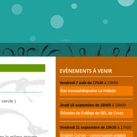
EVÈNEMENTS À VENIR
Vendredi 7 août de 17h30
à
23h59
Bar transpédégouine La Follade
cercle )
Jeudi 10 septembre de 16h00
à
18h00
Réunion du Collège du
SEL
de Crest
Vendredi 11 septembre de 15h30
à
17h00
English Corner - conversation anglais
rons le même groupe