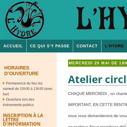
ACCUEIL
CE QUI S’Y PASSE
CONTACT
L’
HYDRE
MERCREDI 20 MAI DE 18
HORAIRES
D’OUVERTURE
Atelier cir
Permanence du lieu les
samedi de 10h30 à 13h30 (avec
CHAQUE
MERCREDI
, on chante
bar)
Ouverture lors des
IMPORTANT
,
EN
CETTE
RENT
événements publics
INSCRIPTION À LA
nous vous demanderons de vous in
LETTRE
D'INFORMATION
en pratique,Nous prendrons des 