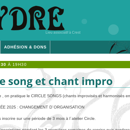
Lieu associatif à Crest
ADHÉSION & DONS
H30
À
19H30
cle song et chant impro
 , on pratique le
CIRCLE
SONGS
(chants improvisés et harmonisés en 
R
ÉE 2025 :
CHANGEMENT
D´
ORGANISATION
scrire sur une période de 3 mois à l´atelier Circle.
inscriptions pendant les 3 premières semaines de reprise puis garde