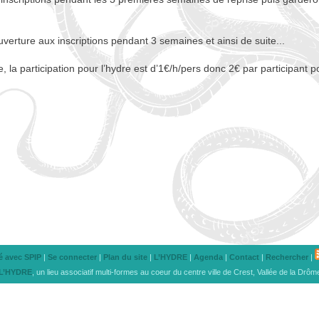
éouverture aux inscriptions pendant 3 semaines et ainsi de suite...
 la participation pour l’hydre est d’1€/h/pers donc 2€ par participant po
sé avec SPIP
|
Se connecter
|
Plan du site
|
L’
HYDRE
|
Agenda
|
Contact
|
Rechercher
|
L’
HYDRE
, un lieu associatif multi-formes au coeur du centre ville de Crest, Vallée de la Drôm