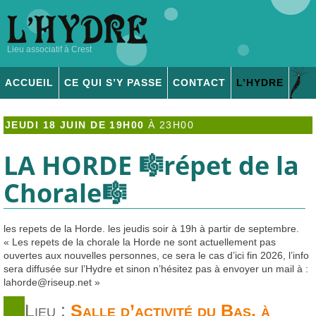
Lieu associatif à Crest
ACCUEIL
CE QUI S’Y PASSE
CONTACT
L’
HYDRE
ADHÉSION & DONS
JEUDI 18 JUIN DE 19H00
À
23H00
LA
HORDE
🎼répet de la
Chorale🎼
les repets de la Horde. les jeudis soir à 19h à partir de septembre.
« Les repets de la chorale la Horde ne sont actuellement pas
ouvertes aux nouvelles personnes, ce sera le cas d’ici fin 2026, l’info
sera diffusée sur l’Hydre et sinon n’hésitez pas à envoyer un mail à :
lahorde
@
riseup.net »
Lieu :
Salle d’activité du Bas, à