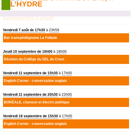
L’
HYDRE
EVÈNEMENTS À VENIR
Vendredi 7 août de 17h30
à
23h59
Bar transpédégouine La Follade
Jeudi 10 septembre de 16h00
à
18h00
Réunion du Collège du
SEL
de Crest
Vendredi 11 septembre de 15h30
à
17h00
English Corner - conversation anglais
Vendredi 11 septembre de 20h30
à
22h00
BOR
É
ALE
, chanson et électro poétique
Vendredi 18 septembre de 15h30
à
17h00
English Corner - conversation anglais