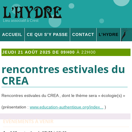
Lieu associatif à Crest
ACCUEIL
CE QUI S’Y PASSE
CONTACT
L’
HYDRE
ADHÉSION & DONS
JEUDI 21 AOÛT 2025 DE 09H00
À
22H00
rencontres estivales du
CREA
Rencontres estivales du
CREA
, dont le thème sera «
écologie(s)
»
(présentation :
www.education-authentique.org/index...
)
EVÈNEMENTS À VENIR