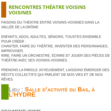
RENCONTRES
TH
É
ATRE
VOISINS
VOISINES
FAISONS
DU
TH
É
ATRE
ENTRE
VOISINS
-
VOISINES
DANS
LA
VALL
ÉE
DE
LA
DR
Ô
ME
ENFANTS
,
ADOS
,
ADULTES
, SÉ
NIORS
,
TOUSTES
ENSEMBLE
POUR
CR
É
ER
:
CHANTER
,
FAIRE
DU
TH
ÉÂ
TRE
,
INVENTER
DES
PERSONNAGES
,
IMPROVISER
,
RIRE
,
FAIRE
UN
ORCHESTRE
, É
CRIRE
ET
JOUER
DES
PI
È
CES
DE
TH
ÉÂ
TRE
AVEC
SES
VOISINS
-
VOISINES
.
PRENONS
LA
PAROLE
JOYEUSEMENT
,
LAISSONS
É
MERGER
DES
RÉ
CITS
COLLECTIFS
QUI
PARLENT
DE
NOS
VIES
ET
DE
NOS
RÊ
VES
.
Lieu :
Salle d’activité du Bas, à
L’
HYDRE