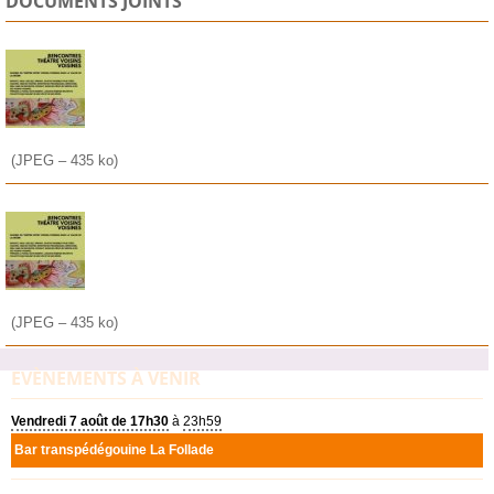
DOCUMENTS JOINTS
(
JPEG – 435 ko
)
(
JPEG – 435 ko
)
EVÈNEMENTS À VENIR
Vendredi 7 août de 17h30
à
23h59
Bar transpédégouine La Follade