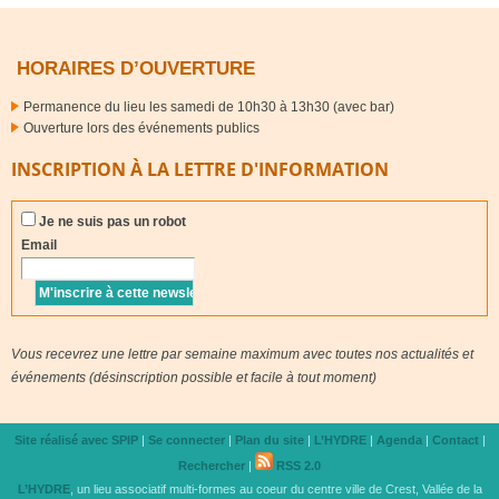
HORAIRES D’OUVERTURE
Permanence du lieu les samedi de 10h30 à 13h30 (avec bar)
Ouverture lors des événements publics
INSCRIPTION À LA LETTRE D'INFORMATION
Je ne suis pas un robot
Email
Vous recevrez une lettre par semaine maximum avec toutes nos actualités et
événements (désinscription possible et facile à tout moment)
Site réalisé avec SPIP
|
Se connecter
|
Plan du site
|
L’
HYDRE
|
Agenda
|
Contact
|
Rechercher
|
RSS 2.0
L’
HYDRE
, un lieu associatif multi-formes au coeur du centre ville de Crest, Vallée de la