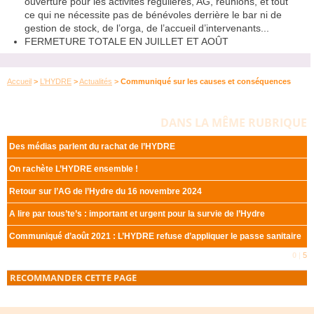
ouverture pour les activités régulières,
AG
, réunions, et tout
ce qui ne nécessite pas de bénévoles derrière le bar ni de
gestion de stock, de l’orga, de l’accueil d’intervenants...
FERMETURE
TOTALE
EN
JUILLET
ET
AO
ÛT
Accueil
>
L’HYDRE
>
Actualités
>
Communiqué sur les causes et conséquences
DANS LA MÊME RUBRIQUE
Des médias parlent du rachat de l’
HYDRE
On rachète L’
HYDRE
ensemble
!
Retour sur l’
AG
de l’Hydre du 16 novembre 2024
A lire par tous’te’s : important et urgent pour la survie de l’Hydre
Communiqué d’août 2021 : L’
HYDRE
refuse d’appliquer le passe sanitaire
0
|
5
RECOMMANDER CETTE PAGE