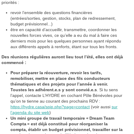
priorités :
revoir l’ensemble des questions financières
(entrées/sorties, gestion, stocks, plan de redressement,
budget prévisionnel...)
être en capacité d’accueillir, transmettre, coordonner les
nouvelles forces vives, ce qu’elle a eu du mal à faire ces
derniers mois pour les quelques personnes ayant répondu
aux différents appels à renforts, étant sur tous les fronts.
Des réunions régulières auront lieu tout l’été, elles ont déjà
commencé :
Pour préparer la réouverture, revoir les tarifs,
remobiliser, mettre en place des fils conducteurs
thématiques et des projets pour l’année à venir.
Toustes les adhérent.e.s y sont convié.e.s
. Si tu sens
l’appel, contacte L’
HYDRE
en cochant Pôle Bénévoles pour
qu’on te tienne au courant des prochains
RDV
:
https://hydre.casa/spip.php?page=contact
(voir aussi
sur
l’agenda du site web
)
Un mini groupe de travail temporaire «
Dream Team
Compta
» est déjà constitué pour réorganiser la
compta, établir un budget prévisionnel, travailler sur la