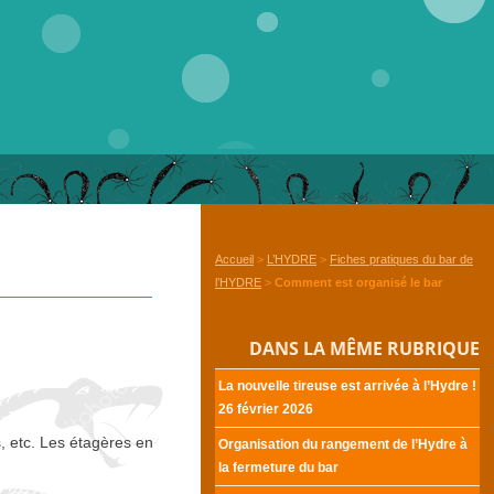
Accueil
>
L’HYDRE
>
Fiches pratiques du bar de
l’HYDRE
>
Comment est organisé le bar
DANS LA MÊME RUBRIQUE
La nouvelle tireuse est arrivée à l’Hydre
!
26 février 2026
, etc. Les étagères en
Organisation du rangement de l’Hydre à
la fermeture du bar