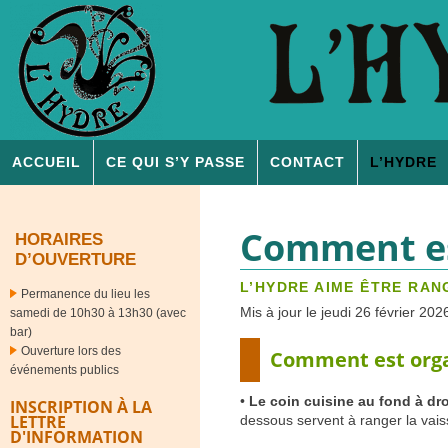
ACCUEIL
CE QUI S’Y PASSE
CONTACT
L’
HYDRE
Comment es
HORAIRES
D’OUVERTURE
L’HYDRE AIME ÊTRE RANG
Permanence du lieu les
Mis à jour le jeudi 26 février 202
samedi de 10h30 à 13h30 (avec
bar)
Ouverture lors des
Comment est orga
événements publics
•
Le coin cuisine au fond à dro
INSCRIPTION À LA
LETTRE
dessous servent à ranger la vaiss
D'INFORMATION