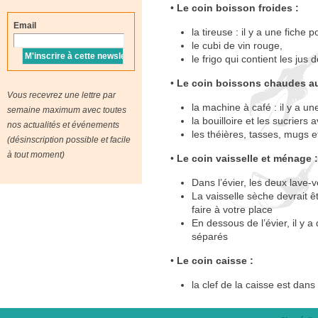
•
Le coin boisson froides :
Email
la tireuse : il y a une fiche 
le cubi de vin rouge,
le frigo qui contient les jus 
•
Le coin boissons chaudes au
Vous recevrez une lettre par
la machine à café : il y a un
semaine maximum avec toutes
la bouilloire et les sucriers 
nos actualités et événements
les théières, tasses, mugs et
(désinscription possible et facile
à tout moment)
•
Le coin vaisselle et ménage :
Dans l’évier, les deux lave-
La vaisselle sèche devrait ê
faire à votre place
En dessous de l’évier, il y
séparés
•
Le coin caisse :
la clef de la caisse est dans 