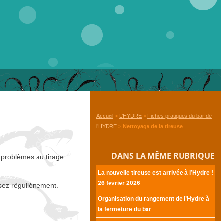
Accueil
>
L’HYDRE
>
Fiches pratiques du bar de
l’HYDRE
>
Nettoyage de la tireuse
DANS LA MÊME RUBRIQUE
s problèmes au tirage
La nouvelle tireuse est arrivée à l’Hydre
!
26 février 2026
assez réguliènement.
Organisation du rangement de l’Hydre à
la fermeture du bar