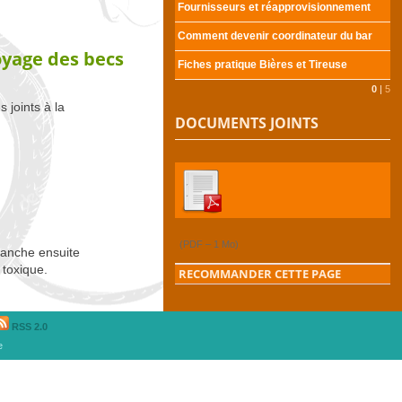
Fournisseurs et réapprovisionnement
Comment devenir coordinateur du bar
oyage des becs
Fiches pratique Bières et Tireuse
0
|
5
s joints à la
DOCUMENTS JOINTS
(
PDF – 1 Mo
)
branche ensuite
 toxique.
RECOMMANDER CETTE PAGE
RSS 2.0
e