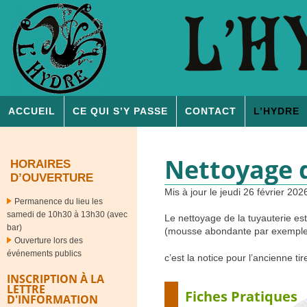
ACCUEIL
CE QUI S’Y PASSE
CONTACT
L’
HYDRE
Nettoyage d
HORAIRES
D’OUVERTURE
Mis à jour le jeudi 26 février 202
Permanence du lieu les
samedi de 10h30 à 13h30 (avec
Le nettoyage de la tuyauterie es
bar)
(mousse abondante par exemple
Ouverture lors des
événements publics
c’est la notice pour l’ancienne ti
INSCRIPTION À LA
LETTRE
Fiches Pratiques
D'INFORMATION