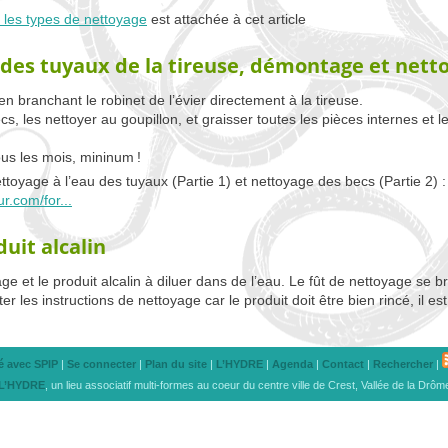
 les types de nettoyage
est attachée à cet article
 des tuyaux de la tireuse, démontage et nett
en branchant le robinet de l’évier directement à la tireuse.
cs, les nettoyer au goupillon, et graisser toutes les pièces internes et le
tous les mois, mininum
!
toyage à l’eau des tuyaux (Partie 1) et nettoyage des becs (Partie 2) :
.com/for...
uit alcalin
age et le produit alcalin à diluer dans de l’eau. Le fût de nettoyage se 
er les instructions de nettoyage car le produit doit être bien rincé, il est
sé avec SPIP
|
Se connecter
|
Plan du site
|
L’
HYDRE
|
Agenda
|
Contact
|
Rechercher
|
L’
HYDRE
, un lieu associatif multi-formes au coeur du centre ville de Crest, Vallée de la Drôm